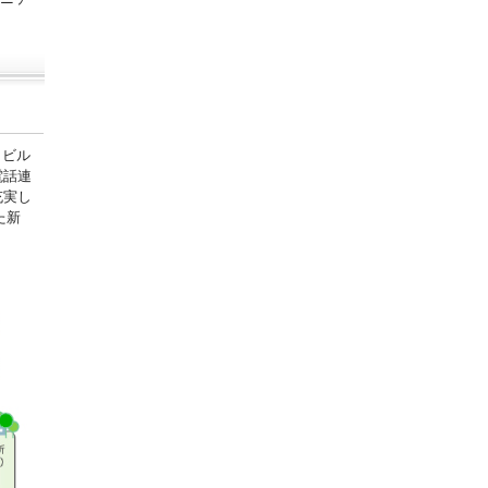
田ビル
電話連
充実し
た新