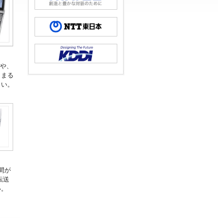
減や、
、まる
さい。
間が
転送
い。