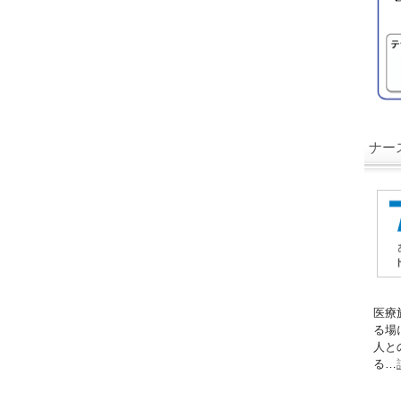
ナース
医療
る場
人と
る…