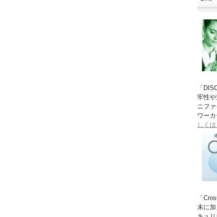
「DI
牢性や
ニファ
ワーカ
しくは
「Cr
末に加
キュリ