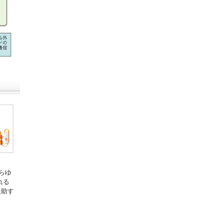
らゆ
れる
援助す