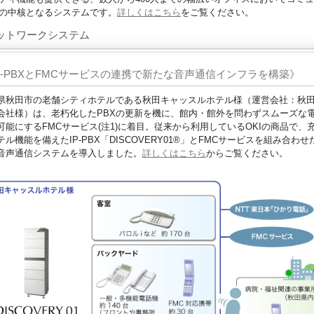
の中核となるシステムです。
詳しくはこちら
をご覧ください。
ネットワークシステム
P-PBXとFMCサービスの連携で新たな音声通信インフラを構築》
県秋田市の老舗シティホテルである秋田キャッスルホテル様（運営会社：秋
会社様）は、老朽化したPBXの更新を機に、館内・館外を問わずスムーズな
可能にするFMCサービス(注1)に着目。従来から利用しているOKIの商品で、
テル機能を備えたIP-PBX「DISCOVERY01®」とFMCサービスを組み合わせ
音声通信システムを導入しました。
詳しくはこちら
からご覧ください。