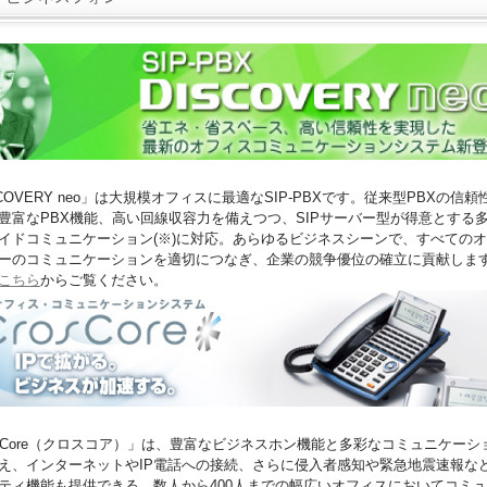
SCOVERY neo」は大規模オフィスに最適なSIP-PBXです。従来型PBXの信頼
豊富なPBX機能、高い回線収容力を備えつつ、SIPサーバー型が得意とする
イドコミュニケーション(※)に対応。あらゆるビジネスシーンで、すべての
ーのコミュニケーションを適切につなぎ、企業の競争優位の確立に貢献しま
こちら
からご覧ください。
osCore（クロスコア）」は、豊富なビジネスホン機能と多彩なコミュニケーシ
え、インターネットやIP電話への接続、さらに侵入者感知や緊急地震速報な
ティ機能も提供できる、数人から400人までの幅広いオフィスにおいてコミ