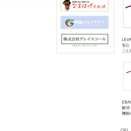
LE
安心
ごと
EB
解消
機能
OK