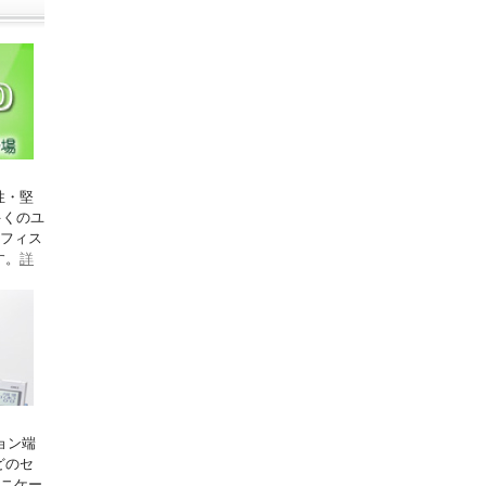
性・堅
多くのユ
オフィス
す。
詳
ョン端
どのセ
ュニケー